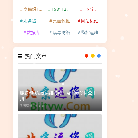
李儒炽15811202029
15811202029
IT外包
服务器运维
桌面运维
网站运维
数据库
病毒防治
监控运维
热门文章
麒麟V10系统运维必藏！常用命令速查手
册
系统运维 ，
03-31