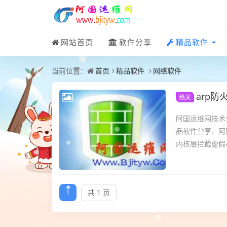
网站首页
软件分享
精品软件
当前位置：
首页
精品软件
网络软件
arp防
热文
阿国运维网技术
品软件分享、阿
内核层拦截虚假A
1
共 1 页