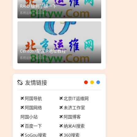
RAID 级别了解一下
系统运维 ，
04-08
Centos7配置IP地址教程
系统运维 ，
03-31
友情链接
阿国导航
北京IT运维网
阿国网络
未济工作室
阿国小站
阿国博客
百度一下
纳米AI搜索
SoGou搜索
360搜索