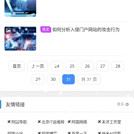
如何分析入侵门户网站的攻击行为
热文
首页
上一页
24
25
26
27
28
29
30
31
共 31 页
友情链接
更多
阿国导航
北京IT运维网
阿国网络
未济工作室
阿国小站
阿国博客
百度一下
纳米AI搜索