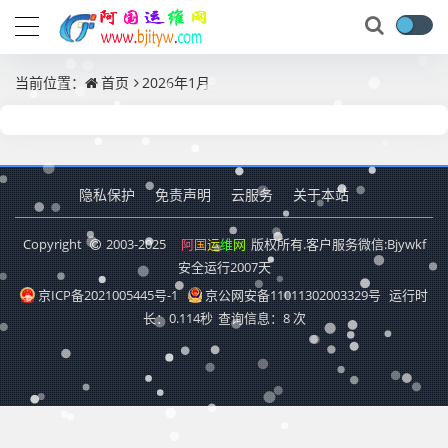
当前位置：
首页
2026年1月
隐私保护
免责声明
云服务
关于本站
Copyright
2003-2025
阿
国
运
维
网
版权所有.客户服务微信:Bjywkf
安全运行
2007
天
京ICP备2021005445号-1
京公网安备11011302003329号
运行时
长：0.114秒
查询信息：8 次