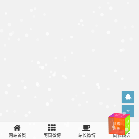
运
维
系
统
桌面
运
爱
我
运
维
网
络
维
中
华
桌
面
运
维
桌
面运
维
网站首页
阿国微博
站长微博
向我倾诉