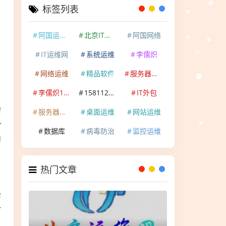
标签列表
阿国运维网
北京IT运维网
阿国网络
IT运维网
系统运维
李儒炽
网络运维
精品软件
服务器维护
李儒炽15811202029
15811202029
IT外包
需
服务器运维
桌面运维
网站运维
r
数据库
病毒防治
监控运维
i
热门文章
字
T