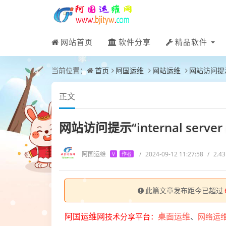
网站首页
软件分享
精品软件
当前位置：
首页
阿国运维
网站运维
网站访问提示“i
正文
网站访问提示“internal server
阿国运维
/
2024-09-12 11:27:58
/
2.4
V
作者
此篇文章发布距今已超过
阿国运维网
技术分享平台：
桌面运维
、
网络运