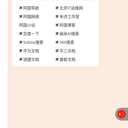
员
阿国导航
北京IT运维网
阿国网络
未济工作室
阿国小站
阿国博客
百度一下
纳米AI搜索
SoGou搜索
360搜索
华为文档
华三文档
锐捷文档
普联文档