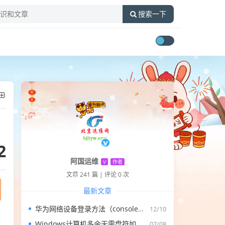
搜索一下
2
阿国运维
V
作者
文章 241 篇
|
评论 0 次
最新文章
华为网络设备登录方法（console、telnet、ssh，web）
12/10
、
Windows计算机多余无需盘符如何删除
07/08