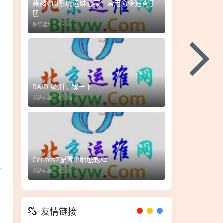
麒麟V10系统运维必藏！常用命令速查手
册
系统运维 ，
03-31
0
RAID 级别了解一下
法
系统运维 ，
04-08
，
Centos7配置IP地址教程
一
系统运维 ，
03-31
友情链接