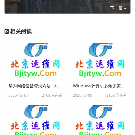
22H2.exe
下一篇 »
下载完成后 双击 MediaCreationTool.exe工具 打开后如下图
操作方式
相关阅读
Windows 2012 R2
下载地址：
迅雷下载
Windows 2016
华为网络设备登录方法（console、telnet、ssh，web）
Windows计算机多余无需盘符如何删除
下载地址：
迅雷下载
2025-12-10
2168 人在看
2025-07-08
2158 人在看
相关操作工具及优化教程下载地址：
下载地址
：
https://www.aliyundrive.com/s/LvSyEmgg4SM
提取码:
b95o