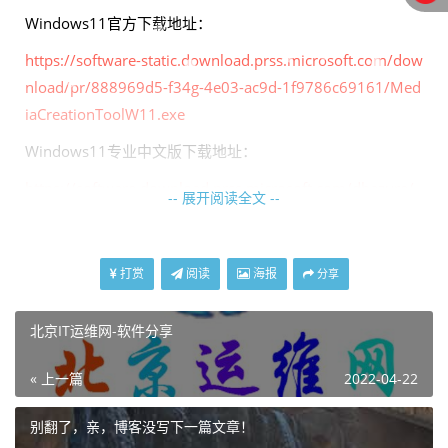
Windows11
官方下载地址：
https://software-static.download.prss.microsoft.com/dow
nload/pr/888969d5-f34g-4e03-ac9d-1f9786c69161/Med
iaCreationToolW11.exe
Windows11专业中文版下载地址：
https://software.download.prss.microsoft.com/dbazure/
-- 展开阅读全文 --
Win11_24H2_Pro_Chinese_Simplified_x64.iso
打赏
阅读
海报
分享
Windows10
官方下载地址：
https://download.microsoft.com/download/b/0/5/b053c
北京IT运维网-软件分享
6bc-fc07-4785-a66a-63c5aeb715a9/MediaCreationTool2
« 上一篇
2022-04-22
1H2.exe
https://download.microsoft.com/download/9/e/a/9eac30
别翻了，亲，博客没写下一篇文章！
6f-d134-4609-9c58-35d1638c2363/MediaCreationTool_