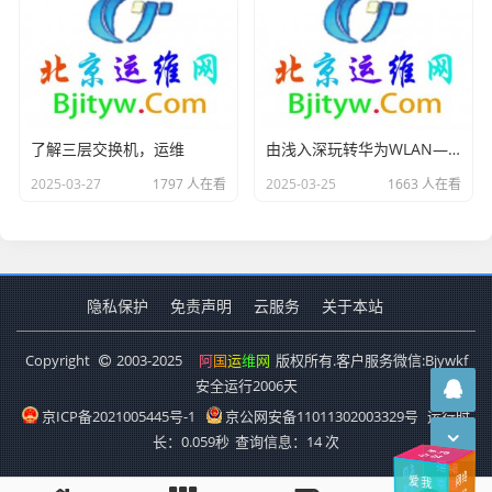
时间段进行操作。
进入 BootROM/BootLoad 菜单
了解三层交换机，运维
由浅入深玩转华为WLAN—STA黑白名单应用
当交换机启动界面出现特定打印信息时，及时按下快捷键
“Ctrl+B” 或者 “Ctrl+E”（不同设备可能快捷键有所不
2025-03-27
1797 人在看
2025-03-25
1663 人在看
同，具体可参考设备说明书）。然后输入 BootROM/Boot
Load 密码，如果您未曾改过 BootROM/BootLoad 缺省
密码，则可以输入缺省密码进入 BootROM/BootLoad 主
隐私保护
免责声明
云服务
关于本站
菜单。不同厂家的交换机缺省密码。
Copyright
2003-2025
阿
国
运
维
网
版权所有.客户服务微信:Bjywkf
安全运行
2006
天
京ICP备2021005445号-1
京公网安备11011302003329号
运行时
长：0.059秒
查询信息：14 次
系
统运
维
桌面
运
维
爱
我
网络
运维
桌
面