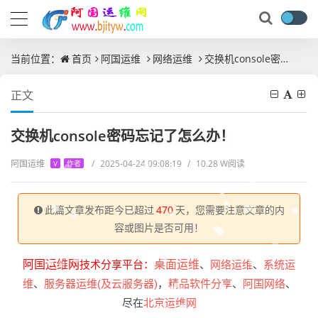
当前位置：
首页
阿国运维
网络运维
交换机console密码忘记了怎么办！
正文
交换机console密码忘记了怎么办！
阿国运维
/
2025-04-24 09:08:19
/
10.28 W阅读
V
作者
此篇文章发布距今已超过
470
天，您需要注意文章的内
容或图片是否可用！
阿国运维网
技术分享平台：
桌面运维
、
网络运维
、
系统运
维
、
服务器运维(及云服务器)
，
精品软件分享
、
阿国网络
、
尽在
北京运维网