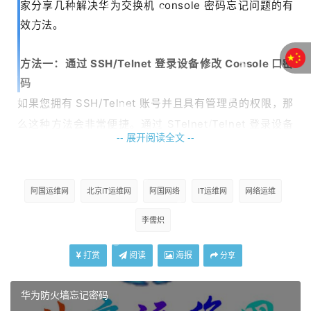
家分享几种解决华为交换机 console 密码忘记问题的有
效方法。
方法一：通过 SSH/Telnet 登录设备修改 Console 口密
码
如果您拥有 SSH/Telnet 账号并且具有管理员的权限，那
么这种方法会非常便捷。通过 STelnet/Telnet 登录设备
-- 展开阅读全文 --
后，修改 Console 口登录密码，然后保存配置。
使用 SSH账号登录设备
阿国运维网
北京IT运维网
阿国网络
IT运维网
网络运维
首先，确保您能顺利使用 SSH账号登录到设备。
李儒炽
打赏
阅读
海报
分享
确认当前账号权限
登录后，要确认当前账号权限为 3 级或 3 级以上，只有达
华为防火墙忘记密码