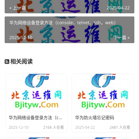
到这个权限级别，才有足够的权限去修改 Console 口密
« 上一篇
2025-04-22
码。
华为网络设备登录方法（console、telnet、ssh，web）
这种方法的优点是操作相对简单，而且不会对设备进行重
启等可能影响业务的操作。但前提是您必须记得 SSH/Tel
2025-12-10
下一篇 »
net 账号及密码，并且账号具备足够权限。
相关阅读
方法二：在 BootROM/BootLoad 下配置清除 Console
口密码启动后，修改 Console 口密码
华为网络设备登录方法（console、telnet、ssh，web）
华为防火墙忘记密码
当您不记得 SSH/Telnet 账号密码时，就可以考虑使用这
2025-12-10
2168 人在看
2025-04-22
2481 人在看
种方法了。不过在操作前要注意，这种方法需要重启设
备，可能会导致业务中断，所以尽量选择在业务量较少的